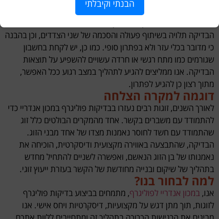
הבנתי וקיבלתי
שיקולים לפני הבדיקה
למרות יתרונותיה, בדיקת פוליגרף אינה מתאימה לכל מצב. הצלחת
הבדיקה תלויה בשיתוף פעולה והסכמה של שני הצדדים, וכן בהבנה
כי מדובר בכלי עזר ולא בפתרון סופי. כמו כן, יש לקחת בחשבון
שגורמים כמו מתח רגשי או חרדה עשויים להשפיע על תוצאות
הבדיקה. אנו ממליצים להגיע לתהליך במצב רגוע ככל האפשר,
מתוך רצון כן להגיע לפתרון.
דוגמה למקרה הצלחה
לאורך השנים, זוגות רבים נעזרו בבדיקות פוליגרף במכון אנדריי כדי
להתמודד עם משברים בקשר. אחד מהמקרים הבולטים כלל זוג
שהתמודד עם חשד לחוסר נאמנות מצדו של אחד מבני הזוג.
הבדיקה, שהתבצעה באווירה מקצועית ודיסקרטית, הוכיחה את
נאמנותו של בן הזוג הנאשם, ואפשרה לשניים להתחיל מחדש
בתהליך של שיקום ובנייה מחודשת של הקשר בעזרת ייעוץ זוגי.
למה לבחור בנו?
אנו,
במכון אנדריי לפוליגרף
, מתמחים בביצוע בדיקות פוליגרף
לזוגות, תוך מתן דגש על מקצועיות, דיסקרטיות ויחס אישי. אנו
מבינים את הרגישות הכרוכה בתהליך זה ומתחייבים ללוות אתכם