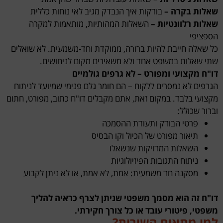
שאלות בקרה –
בודקות איך הנבדק מגיב לאי נוחות כללית
שאלות רלוונטיות –
השאלות המהותיות, מותאמות למקרה
הספציפי
כל שאלה חייבת להיות ברורה, ממוקדת וחד-משמעית. לא שואלים
שתי שאלות במשפט אחד ולא משאירים מקום לניחושים.
דו"ח מקצועי ומפורט – לא גרפים גולמיים
הגרפים לא נמסרים ללקוח – הם חומר גלם פנימי שמיועד לניתוח
מקצועי בלבד. במקום זאת, אתם מקבלים דו"ח כתוב, מפורט, חתום
וברור שכולל:
פרטי הבודק ותעודת ההסמכה
תיאור מפורט של הכיול וקו הבסיס
השאלות המדויקות שנשאלו
ניתוח התגובות הפיזיולוגיות
מסקנה חד משמעית: אמת, לא אמת, או לא ניתן לקבוע
דו"ח זה הוא מסמך משפטי שניתן לצרף כראיה להליך
משפטי, פיטורי עובד או כל צורך חקירתי.
למי מתאים השירות?