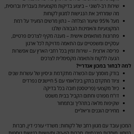
שירות רב-לשוני – ביצוע בדיקות מקצועיות בעברית וברוסית,
מה שמרחיב את הנגישות למגוון לקוחות
מעל 95% שיעור הצלחה – נתון מרשים המעיד על רמת
המקצועיות והאמינות הגבוהה שלנו
פתרונות מותאמים אישית – מענה מקיף לצרכים פרטיים,
עסקיים ומשפטיים עם התאמה מדויקת לכל ארגון
פריסה ארצית – שירות זמין בכל רחבי הארץ עם אפשרות
הגעה ללקוח והתאמה מקסימלית לצרכים
למה לבחור במכון אנדריי?
בודק מוסמך עם הכשרה מתקדמת וניסיון של עשרות שנים
ציוד מתקדם בתקן בינלאומי עם 5 חיישנים נפרדים
כיול מקצועי (פריטסט) חובה בכל בדיקה
דו"ח מפורט וחתום הקביל בבית משפט
שקיפות מלאה בתהליך ובתמחור
מחירים הוגנים וריאליים
המכון עובד עם מגוון רחב של לקוחות: משרדי עורכי דין, חברות
בטחון, מוסדות פיננסיים, חברות היי-טק ותעשיות רגישות נוספות.