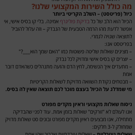
מה כולל השירות המקצועי שלנו?
כיול (פריטסט) – השלב הקריטי ביותר
הכיול הוא הלב של כל
בדיקת פוליגרף
אמינה. בלי קו בסיס אישי, אי
אפשר לדעת מהו הרמה הטבעית של הנבדק – וזה עלול להוביל
לתוצאה שגויה לגמרי.
בפריטסט אנו:
– מציגים שאלות שליטה פשוטות כמו "האם שמך הוא___?"
– יוצרים קו בסיס אישי ומדויק לכל נבדק
– מתעדים איך הנשימה, לחץ הדם והזעה מתנהלים כשהאדם דובר
אמת
– מבטחים נקודת השוואה מדויקת לשאלות הקריטיות
מי שמדלג על הכיול בעצם מוכר לכם תוצאה שאין לה בסיס.
ניסוח שאלות מקצועי וראיון מקדים מפורט
אנו לעולם לא "זורקים" שאלות בזמן אמת. עוד לפני שהבדיקה
מתחילה, אנו מבצעים ראיון מקדים מפורט ובונים סט שאלות מדויק
שמחולק ל-3 חלקים:
שאלות ניטרליות –
שאלות עובדתיות שברור שהן אמת