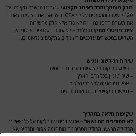
בודק מוסמך וחבר באיגוד מקצועי –
עברנו הכשרה מקיפה של
420+ שעות ומוסמכים על ידי ICPA בישראל. אנו מציגים בגאווה
את תעודת ההסמכה – זה לא סוד אלא חלק מהשירות.
ציוד דיגיטלי מתקדם בלבד –
לא עובדים עם ציוד אנלוגי ישן.
השקיעו במכשירים עדכניים העומדים בתקנים בינלאומיים.
שירות רב-לשוני ונגיש
– ביצוע בדיקות מקצועיות בעברית וברוסית
– שירות זמין בכל רחבי הארץ
– אפשרות הגעה למשרדי הלקוח
– גמישות מקסימלית בתיאום ובזמנים
שקיפות מלאה בתהליך
לא מסתירים מה נשאל –
אנו עוברים עם הלקוח על כל שאלות
הבדיקה מראש. הבודק מסביר מה מותר ומה אסור, ומבהיר שאין