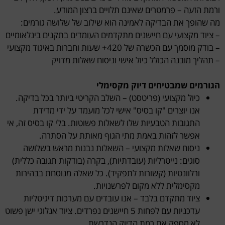
ורמת הזעה – פרמטרים שאינם תלויים ברצון המודע.
מה שהופך את הבדיקה לאמינה הוא שילוב של שלושה גורמים:
– ציוד מקצועי עם חיישנים מתקדמים העומדים בתקנים בינלאומיים
– בודק מוסמך עם הכשרה של 420+ שעות וחברות באיגוד מקצועי
– תהליך מובנה הכולל כיול אישי וניסוח שאלות מדויק
הגורמים שמבטיחים דיוק מקסימלי
כיול מקצועי (פריטסט) – השלב הקריטי ביותר בכל בדיקה.
אנו יוצרים "קו בסיס" אישי לכל מועמד על ידי מדידת
התגובות הטבעיות שלו לשאלות פשוטות. בלי קו בסיס זה, אי
אפשר לזהות באמת מתי הגוף מאותת על הסתרה.
ניסוח שאלות מקצועי – השאלות נבנות מראש בשלושה
סוגים: נייטרליות (עובדתיות), בקרה (בודקות תגובה כללית)
ורלוונטיות (קשורות לתפקיד). כל שאלה מנוסחת בבהירות
מקסימלית ללא מקום לפרשנויות.
ציוד מתקדם בלבד – אנו עובדים עם מערכות דיגיטליות
עדכניות עם לפחות 5 חיישנים נפרדים. ציוד אנלוגי ישן פשוט
לא מספק את רמת הדיוק הנדרשת.