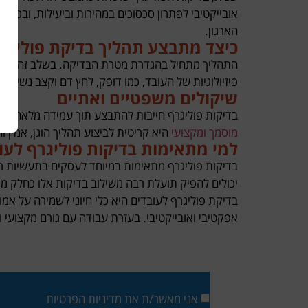
אובייקטיבי לפתרון סכסוכים במהירות וביעילות, ובכך 
הארגון.
כיצד מתבצע תהליך בדיקת פוליגרף
התהליך מתחיל בהגדרת מטרת הבדיקה. בשלב זה, המעס
פיזיולוגיות של העובד, כמו דופק, לחץ דם וקצב נשי
שיקולים משפטיים ואתיים
בדיקות פוליגרף חייבות להתבצע תוך עמידה מלאה בדר
מוסמך ומקצועי
היא קריטית לביצוע תהליך הוגן, אמין וח
למי מתאימות בדיקות פוליגרף לעו
בדיקות פוליגרף מתאימות במיוחד לעסקים בתעשיות רג
יכולים להפיק תועלת רבה משילוב בדיקות אלו כחלק מת
בדיקת פוליגרף לעובדים היא כלי חיוני לשמירה על אמון
אפקטיבי ואובייקטיבי. בעזרת עבודה עם גורם מקצועי ו
אני מאשר/ת את מדיניות הפרטיות