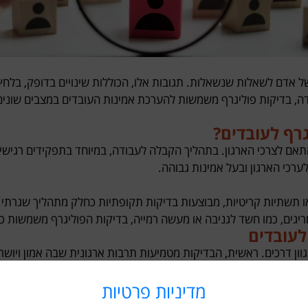
 של אדם לשאלות שנשאלות. תגובות אלו, הכוללות שינויים בדופק, בלח
בדיקות פוליגרף משמשות להערכת אמינות העובדים במצבים שונים, כ
רף לעובדים?
אם לצרכי הארגון. בתהליך הקבלה לעבודה, במיוחד בתפקידים רגישי
רכי הארגון ובעל אמינות גבוהה.
ו תשתיות קריטיות, מבוצעות בדיקות תקופתיות כחלק מתהליך שגרתי. 
יגים, כמו חשד לגניבה או מעשה רמייה, בדיקות הפוליגרף משמשות כ
לעובדים
וון דרכים. ראשית, הבדיקות מטמיעות תרבות ארגונית שבה אמון ויושר
מדיניות פרטיות
ומסייעות במניעת אירועים חריגים כמו גניבות או מעילות. במקביל, ב